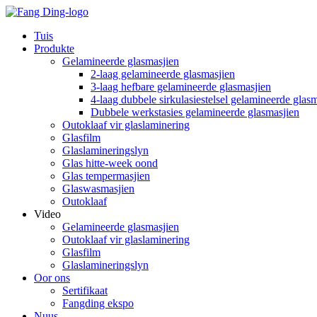
Tuis
Produkte
Gelamineerde glasmasjien
2-laag gelamineerde glasmasjien
3-laag hefbare gelamineerde glasmasjien
4-laag dubbele sirkulasiestelsel gelamineerde glas
Dubbele werkstasies gelamineerde glasmasjien
Outoklaaf vir glaslaminering
Glasfilm
Glaslamineringslyn
Glas hitte-week oond
Glas tempermasjien
Glaswasmasjien
Outoklaaf
Video
Gelamineerde glasmasjien
Outoklaaf vir glaslaminering
Glasfilm
Glaslamineringslyn
Oor ons
Sertifikaat
Fangding ekspo
Nuus