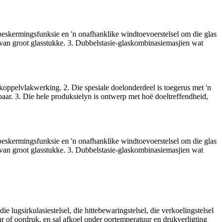
beskermingsfunksie en 'n onafhanklike windtoevoerstelsel om die glas
e van groot glasstukke. 3. Dubbelstasie-glaskombinasiemasjien wat
koppelvlakwerking. 2. Die spesiale doelonderdeel is toegerus met 'n
aar. 3. Die hele produksielyn is ontwerp met hoë doeltreffendheid,
beskermingsfunksie en 'n onafhanklike windtoevoerstelsel om die glas
e van groot glasstukke. 3. Dubbelstasie-glaskombinasiemasjien wat
ie lugsirkulasiestelsel, die hittebewaringstelsel, die verkoelingstelsel
uur of oordruk, en sal afkoel onder oortemperatuur en drukverligting