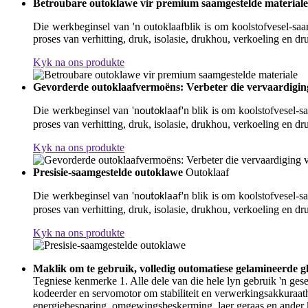
Betroubare outoklawe vir premium saamgestelde materiale
Die werkbeginsel van 'n outoklaafblik is om koolstofvesel-saa
proses van verhitting, druk, isolasie, drukhou, verkoeling en d
Kyk na ons produkte
Gevorderde outoklaafvermoëns: Verbeter die vervaardigin
Die werkbeginsel van 'n
'n blik is om koolstofvesel-
outoklaaf
proses van verhitting, druk, isolasie, drukhou, verkoeling en d
Kyk na ons produkte
Presisie-saamgestelde outoklawe
Outoklaaf
Die werkbeginsel van 'n
'n blik is om koolstofvesel-
outoklaaf
proses van verhitting, druk, isolasie, drukhou, verkoeling en d
Kyk na ons produkte
Maklik om te gebruik, volledig outomatiese gelamineerde g
Tegniese kenmerke 1. Alle dele van die hele lyn gebruik 'n ges
kodeerder en servomotor om stabiliteit en verwerkingsakkuraath
energiebesparing, omgewingsbeskerming, laer geraas en ander 