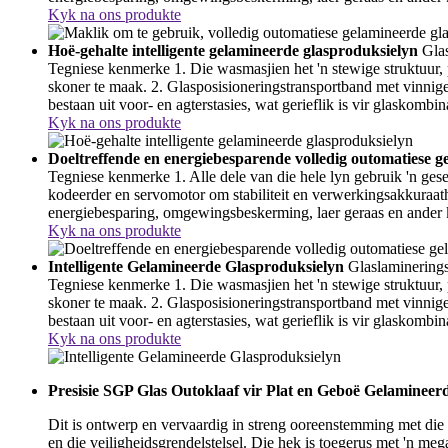
Kyk na ons produkte
Hoë-gehalte intelligente gelamineerde glasproduksielyn
Gla
Tegniese kenmerke 1. Die wasmasjien het 'n stewige struktuur,
skoner te maak. 2. Glasposisioneringstransportband met vinnige
bestaan ​​uit voor- en agterstasies, wat gerieflik is vir glaskombin
Kyk na ons produkte
Doeltreffende en energiebesparende volledig outomatiese g
Tegniese kenmerke 1. Alle dele van die hele lyn gebruik 'n ges
kodeerder en servomotor om stabiliteit en verwerkingsakkuraath
energiebesparing, omgewingsbeskerming, laer geraas en ander 
Kyk na ons produkte
Intelligente Gelamineerde Glasproduksielyn
Glaslaminering
Tegniese kenmerke 1. Die wasmasjien het 'n stewige struktuur,
skoner te maak. 2. Glasposisioneringstransportband met vinnige
bestaan ​​uit voor- en agterstasies, wat gerieflik is vir glaskombin
Kyk na ons produkte
Presisie SGP Glas Outoklaaf vir Plat en Geboë Gelamineer
Dit is ontwerp en vervaardig in streng ooreenstemming met die nas
en die veiligheidsgrendelstelsel. Die hek is toegerus met 'n meg