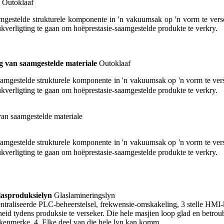
Outoklaaf
mgestelde strukturele komponente in 'n vakuumsak op 'n vorm te verseë
rukverligting te gaan om hoëprestasie-saamgestelde produkte te verkry.
g van saamgestelde materiale
Outoklaaf
saamgestelde strukturele komponente in 'n vakuumsak op 'n vorm te verse
rukverligting te gaan om hoëprestasie-saamgestelde produkte te verkry.
saamgestelde strukturele komponente in 'n vakuumsak op 'n vorm te verse
rukverligting te gaan om hoëprestasie-saamgestelde produkte te verkry.
lasproduksielyn
Glaslamineringslyn
entraliseerde PLC-beheerstelsel, frekwensie-omskakeling, 3 stelle HMI-
eid tydens produksie te verseker. Die hele masjien loop glad en betroub
kenmerke. 4. Elke deel van die hele lyn kan komm...