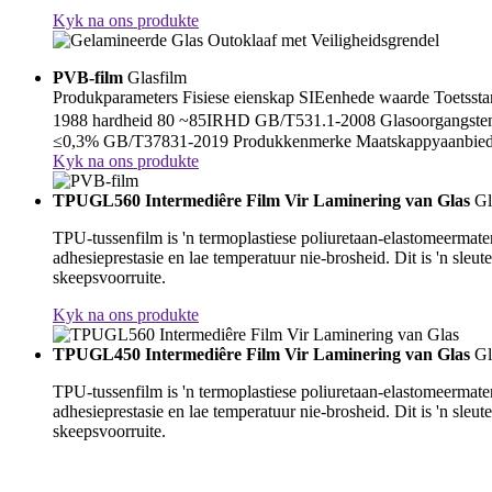
Kyk na ons produkte
PVB-film
Glasfilm
Produkparameters Fisiese eienskap SIEenhede waarde Toets
1988 hardheid 80 ~85IRHD GB/T531.1-2008 Glasoorgangste
≤0,3% GB/T37831-2019 Produkkenmerke Maatskappyaanbieding 
Kyk na ons produkte
TPUGL560 Intermediêre Film Vir Laminering van Glas
Gl
TPU-tussenfilm is 'n termoplastiese poliuretaan-elastomeermater
adhesieprestasie en lae temperatuur nie-brosheid. Dit is 'n sleut
skeepsvoorruite.
Kyk na ons produkte
TPUGL450 Intermediêre Film Vir Laminering van Glas
Gl
TPU-tussenfilm is 'n termoplastiese poliuretaan-elastomeermater
adhesieprestasie en lae temperatuur nie-brosheid. Dit is 'n sleut
skeepsvoorruite.