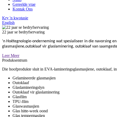
Gereelde vrae
Kontak Ons
Kry 'n kwotasie
English
22 jaar se bedryfservaring
'n Hoëtegnologie-onderneming wat spesialiseer in die navorsing en
glasmasjiene,
outoklaaf vir glaslaminering, outoklaaf van saamgest
Leer Meer
Produksentrum
Die hoofprodukte sluit in EVA-lamineringsglasmasjiene, outoklaaf, 
Gelamineerde glasmasjien
Outoklaaf
Glaslamineringslyn
Outoklaaf vir glaslaminering
Glasfilm
TPU-film
Glaswasmasjien
Glas hitte-week oond
Glas tempermasjien