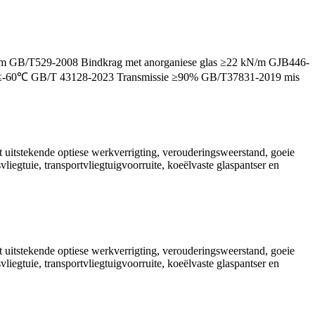
N/m GB/T529-2008 Bindkrag met anorganiese glas ≥22 kN/m GJB446-
 ≤-60℃ GB/T 43128-2023 Transmissie ≥90% GB/T37831-2019 mis
et uitstekende optiese werkverrigting, verouderingsweerstand, goeie
svliegtuie, transportvliegtuigvoorruite, koeëlvaste glaspantser en
et uitstekende optiese werkverrigting, verouderingsweerstand, goeie
svliegtuie, transportvliegtuigvoorruite, koeëlvaste glaspantser en