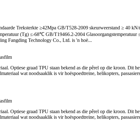
standaarde Treksterkte ≥42Mpa GB/T528-2009 skeurweerstand ≥ 40 k
mperatuur (Tg) ≤-68℃ GB/T19466.2-2004 Glasoorgangstemperatuur
Fangding Technology Co., Ltd. is 'n hoë...
asfilm
iaal. Optiese graad TPU staan ​​bekend as die pêrel op die kroon. Dit h
elmateriaal wat noodsaaklik is vir hoëspoedtreine, helikopters, passasier
asfilm
iaal. Optiese graad TPU staan ​​bekend as die pêrel op die kroon. Dit h
elmateriaal wat noodsaaklik is vir hoëspoedtreine, helikopters, passasier