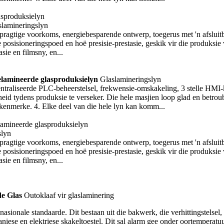
slamineringslyn
 pragtige voorkoms, energiebesparende ontwerp, toegerus met 'n afsluit
 posisioneringspoed en hoë presisie-prestasie, geskik vir die produksi
asie en filmsny, en...
elamineerde glasproduksielyn
Glaslamineringslyn
entraliseerde PLC-beheerstelsel, frekwensie-omskakeling, 3 stelle HMI-
eid tydens produksie te verseker. Die hele masjien loop glad en betroub
kenmerke. 4. Elke deel van die hele lyn kan komm...
slyn
 pragtige voorkoms, energiebesparende ontwerp, toegerus met 'n afsluit
 posisioneringspoed en hoë presisie-prestasie, geskik vir die produksi
asie en filmsny, en...
de Glas
Outoklaaf vir glaslaminering
ionale standaarde. Dit bestaan ​​uit die bakwerk, die verhittingstelsel, d
aniese en elektriese skakeltoestel. Dit sal alarm gee onder oortemperat