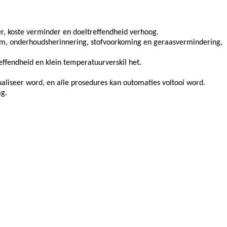
er, koste verminder en doeltreffendheid verhoog.
arm, onderhoudsherinnering, stofvoorkoming en geraasvermindering,
ffendheid en klein temperatuurverskil het.
aliseer word, en alle prosedures kan outomaties voltooi word.
ag.