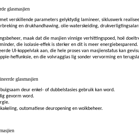
de glasmasjien
s met verskillende parameters gelyktydig lamineer, sikluswerk realise
erbreking en drukhandhawing, olie-waterskeiding, drukverligtingsal
ngsbeheer, maak dat die masjien vinnige verhittingspoed, hoë doeltre
inder, die isolasie-effek is sterker en dit is meer energiebesparend.
de UI-koppelvlak aan, die hele proses van masjienstatus kan gevisu
ie-heffunksie, en die volvragglas lig sonder vervorming en terugsl
neerde glasmasjien
buigsaam deur enkel- of dubbelstasies gebruik kan word.
dig gevorm word.
rgie.
fskakeling, outomatiese deuropening en wolkbeheer.
masjien