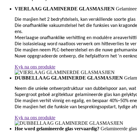
VIERLAAG GLAMINERDE GLASMASJIEN
Gelamineer
Die masjien het 2 bedryfstelsels, kan verskillende soorte gla
Die onafhanklike vakuumstelsel het die funksies van kragond
ens.
Meerlaagse onafhanklike verhitting en modulêre areaverhitti
Die isolasielaag word naatloos verwerk om hitteverlies te verm
Die masjien neem PLC-beheerstelsel en die nuwe gehumaniseer
Nuwe opgegradeerde ontwerp, die hefplatform het 'n eenknopp
Kyk na ons produkte
DUBBELLAAG GLAMINERDE GLASMASJIEN
Gelami
Neem die unieke ontwerpstruktuur van dubbelspoor aan, wat 
Supergroot geboë argitektuur gelamineerde glas kan gelykty
Die masjien verhit vinnig en egalig, en bespaar 40%~50% ene
Die masjien het die funksie van besprekingsopstart, tydige a
Kyk na ons produkte
Hoe word gelamineerde glas vervaardig?
Gelamineerde glas